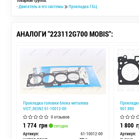
Товарная группа:
-
Двигатель и его системы
Прокладка ГБЦ
АНАЛОГИ "223112G700 MOBIS":
Прокладка головки блока металева
Прокладка,
VICT_REINZ 61-10012-00
907.880
0 отзывов
1 774
грн
1 800
г
сегодня
Артикул:
61-10012-00
Артикул: