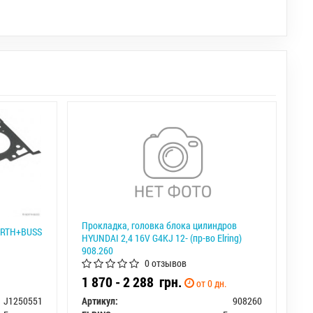
Прокладка, головка блока цилиндров
ERTH+BUSS
HYUNDAI 2,4 16V G4KJ 12- (пр-во Elring)
908.260
0 отзывов
1 870 - 2 288
грн.
от 0 дн.
J1250551
Артикул:
908260