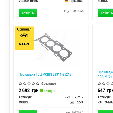
VICTOR REINZ
Германия
ELRING
Код: 1301146-6
КУПИТЬ
КУПИТЬ
Оригинал
Прокладка
Прокладка ГБЦ MOBIS 22311-25212
PGA-M124
0 отзывов
2 692
грн
647
гр
сегодня
Артикул:
22311-25212
Артикул:
MOBIS
Корея
PARTS-MA
Код: 305710-2