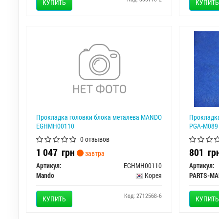
КУПИТЬ
КУПИТЬ
Прокладка головки блока металева MANDO
Прокладка
EGHMH00110
PGA-M089
0 отзывов
1 047
грн
801
гр
завтра
Артикул:
EGHMH00110
Артикул:
Mando
Корея
PARTS-MA
Код: 2712568-6
КУПИТЬ
КУПИТЬ