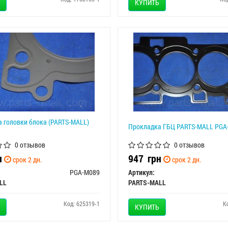
КУПИТЬ
 головки блока (PARTS-MALL)
Прокладка ГБЦ PARTS-MALL PGA
0 отзывов
0 отзывов
н
947
грн
срок 2 дн.
срок 2 дн.
PGA-M089
Артикул:
LL
PARTS-MALL
Код: 625319-1
К
КУПИТЬ