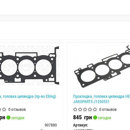
 головка цилиндра (пр-во Elring)
Прокладка, головка цилиндра H
JAKOPARTS J1250551
0 отзывов
0 отзывов
рн
845
грн
сегодня
сегодня
907880
Артикул: