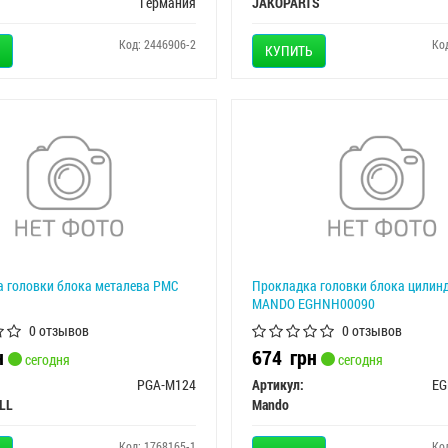
Германия
JAKOPARTS
Код: 2446906-2
Ко
КУПИТЬ
 головки блока металева PMC
Прокладка головки блока цилин
MANDO EGHNH00090
0 отзывов
0 отзывов
н
674
грн
сегодня
сегодня
PGA-M124
Артикул:
EG
LL
Mando
Код: 1768165-1
Ко