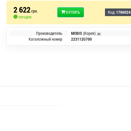
2 622
грн.
КУПИТЬ
Код:
1766024
сегодня
Производитель
MOBIS
(Корея)
Каталожный номер
223112G700