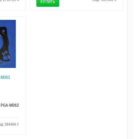
КУПИТЬ
-M062
PGA-M062
од: 284494-1