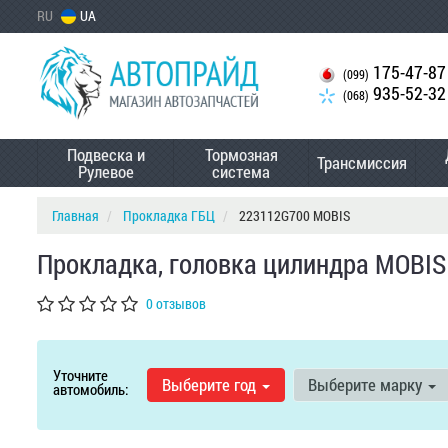
RU
UA
175-47-87
(099)
935-52-32
(068)
Подвеска и
Тормозная
Трансмиссия
Рулевое
система
Главная
Прокладка ГБЦ
223112G700 MOBIS
Прокладка, головка цилиндра MOBIS
0 отзывов
Уточните
Выберите год
Выберите марку
автомобиль: