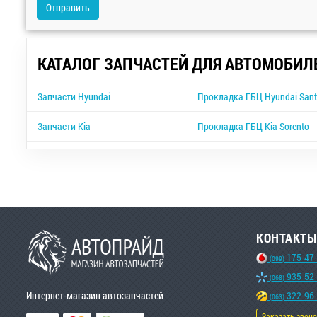
Отправить
КАТАЛОГ ЗАПЧАСТЕЙ ДЛЯ АВТОМОБИЛ
Запчасти Hyundai
Прокладка ГБЦ Hyundai Sant
Запчасти Kia
Прокладка ГБЦ Kia Sorento
КОНТАКТЫ
175-47
(099)
935-52
(068)
Интернет-магазин автозапчастей
322-96
(063)
Заказать звон