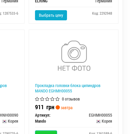
Германия
ELRING
Германия
д: 1287533-6
Код: 2292948
Выбрать цену
дров
Прокладка головки блока цилиндров
MANDO EGHMH00055
0 отзывов
911
грн
завтра
HNH00090
Артикул:
EGHMH00055
Корея
Mando
Корея
д: 2790725-6
Код: 1361588-6