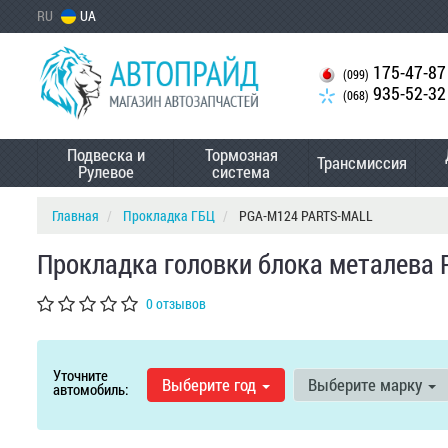
RU
UA
175-47-87
(099)
935-52-32
(068)
Подвеска и
Тормозная
Трансмиссия
Рулевое
система
Главная
Прокладка ГБЦ
PGA-M124 PARTS-MALL
Прокладка головки блока металева
0 отзывов
Уточните
Выберите год
Выберите марку
автомобиль: