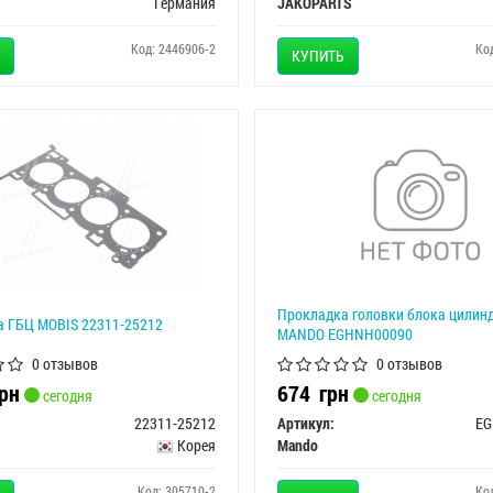
Германия
JAKOPARTS
Код: 2446906-2
Ко
КУПИТЬ
Прокладка головки блока цилин
 ГБЦ MOBIS 22311-25212
MANDO EGHNH00090
0 отзывов
0 отзывов
рн
674
грн
сегодня
сегодня
22311-25212
Артикул:
EG
Корея
Mando
Код: 305710-2
Ко