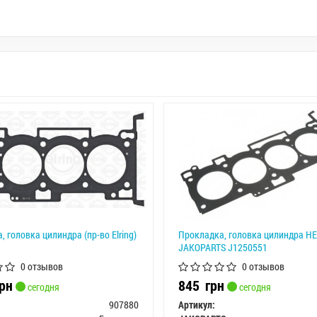
 головка цилиндра (пр-во Elring)
Прокладка, головка цилиндра H
JAKOPARTS J1250551
0 отзывов
0 отзывов
рн
845
грн
сегодня
сегодня
907880
Артикул: