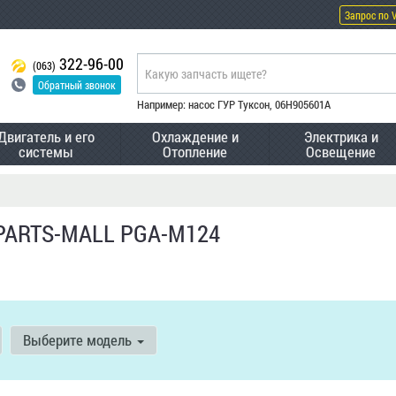
Запрос по 
322-96-00
(063)
Обратный звонок
Например: насос ГУР Туксон, 06H905601A
Двигатель и его
Охлаждение и
Электрика и
системы
Отопление
Освещение
 PARTS-MALL PGA-M124
Выберите модель