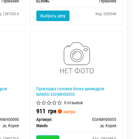
Германия
ELRING
Германия
д: 1287533-6
Код: 2292948
Выбрать цену
дров
Прокладка головки блока цилиндров
MANDO EGHMH00055
0 отзывов
911
грн
завтра
HNH00090
Артикул:
EGHMH00055
Корея
Mando
Корея
д: 2790725-6
Код: 1361588-6