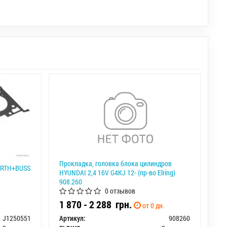
Прокладка, головка блока цилиндров
ERTH+BUSS
HYUNDAI 2,4 16V G4KJ 12- (пр-во Elring)
908.260
0 отзывов
1 870 - 2 288
грн.
от 0 дн.
J1250551
Артикул:
908260