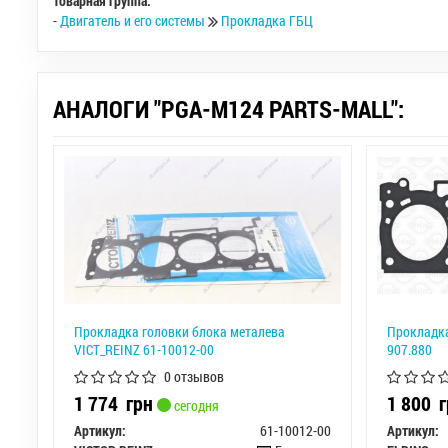
Товарная группа:
-
Двигатель и его системы
Прокладка ГБЦ
АНАЛОГИ "PGA-M124 PARTS-MALL":
Прокладка головки блока металева
Прокладка,
VICT_REINZ 61-10012-00
907.880
0 отзывов
1 774
грн
1 800
г
сегодня
Артикул:
61-10012-00
Артикул: