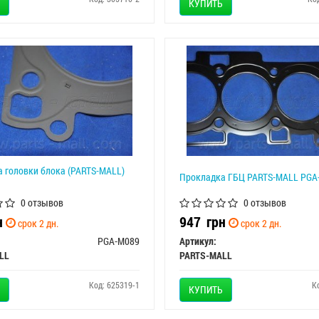
КУПИТЬ
 головки блока (PARTS-MALL)
Прокладка ГБЦ PARTS-MALL PGA
0 отзывов
0 отзывов
н
947
грн
срок 2 дн.
срок 2 дн.
PGA-M089
Артикул:
LL
PARTS-MALL
Код: 625319-1
К
КУПИТЬ