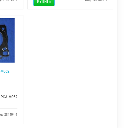
КУПИТЬ
-M062
PGA-M062
од: 284494-1