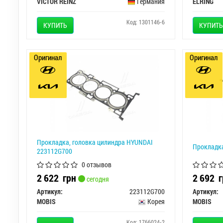
VICTOR REINZ
Германия
ELRING
Код: 1301146-6
КУПИТЬ
КУПИТЬ
Оригинал
Оригинал
Прокладка, головка цилиндра HYUNDAI
Прокладка
223112G700
0 отзывов
2 622
грн
2 692
г
сегодня
Артикул:
223112G700
Артикул:
MOBIS
Корея
MOBIS
Код: 1766024-2